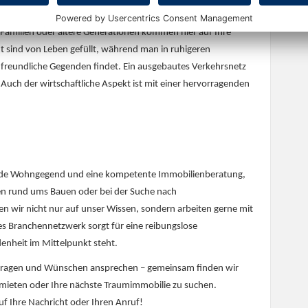
en besonderen Lebensstandard. Die Wohnangebote sind
 Familien oder ältere Generationen kommen hier auf Ihre
t sind von Leben gefüllt, während man in ruhigeren
nfreundliche Gegenden findet. Ein ausgebautes Verkehrsnetz
 Auch der wirtschaftliche Aspekt ist mit einer hervorragenden
gende Wohngegend und eine kompetente Immobilienberatung,
en rund ums Bauen oder bei der Suche nach
n wir nicht nur auf unser Wissen, sondern arbeiten gerne mit
s Branchennetzwerk sorgt für eine reibungslose
enheit im Mittelpunkt steht.
en Fragen und Wünschen ansprechen – gemeinsam finden wir
rmieten oder Ihre nächste Traumimmobilie zu suchen.
auf Ihre Nachricht oder Ihren Anruf!