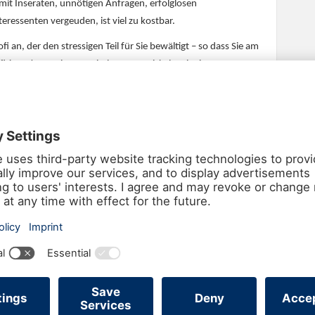
e mit Inseraten, unnötigen Anfragen, erfolglosen
ressenten vergeuden, ist viel zu kostbar.
fi an, der den stressigen Teil für Sie bewältigt – so dass Sie am
fitieren! Gemeinsam mit Ihnen entwickeln wir eine
strategie. Angefangen bei der Wertermittlung Ihres Objekts,
senten bis hin zum Notartermin – Ludewig Immobilien ist an
uns an oberster Stelle: Wir halten Sie zu jedem Zeitpunkt über
n und sprechen etwaige Fragen mit Ihnen ab. Nichts ist für
chen
f und der Vermietung von mittel- und hochpreisigen
en wir Ihnen bei der Suche nach einer neuen Immobilie oder
e Vermietung Ihres Objekts. In unserer Datenbank befinden
er Immobilie passen könnten!