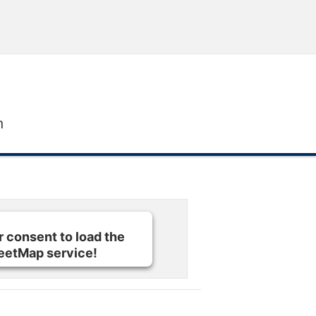
n
 consent to load the
eetMap service!
p to embed content that may collect data about your activity. Pleas
 Information