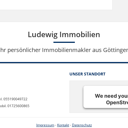
Ludewig Immobilien
Ihr persönlicher Immobilienmakler aus Göttinge
UNSER STANDORT
We need your
el. 055190049722
OpenStr
obil. 01725600865
We use OpenStreetMa
Impressum
-
Kontakt
-
Datenschutz
More