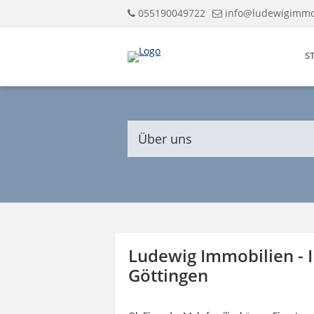
055190049722
info@ludewigimmo
S
Über uns
Ludewig Immobilien - 
Göttingen