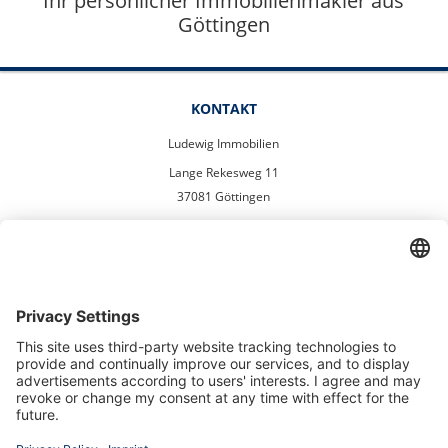
Ihr persönlicher Immobilienmakler aus
Göttingen
KONTAKT
Ludewig Immobilien
Lange Rekesweg 11
37081 Göttingen
info@ludewigimmobilien.de
Tel. 055190049722
Mobil. 01725600865
UNSER STANDORT
We need your consent to load the
OpenStreetMap service!